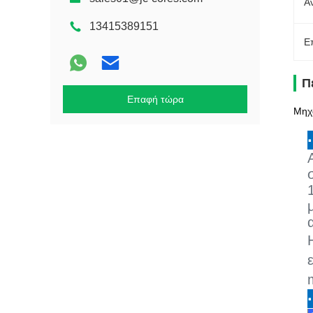
Α
13415389151
Ε
Π
Επαφή τώρα
Μηχ