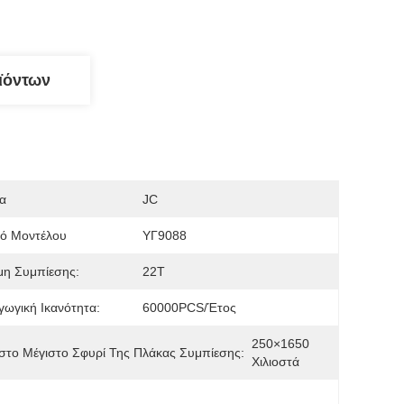
ϊόντων
α
JC
μό Μοντέλου
ΥΓ9088
μη Συμπίεσης:
22T
ωγική Ικανότητα:
60000PCS/έτος
250×1650 
στο Μέγιστο Σφυρί Της Πλάκας Συμπίεσης:
Χιλιοστά