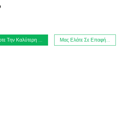
ό
τε Την Καλύτερη Τιμή
Μας Ελάτε Σε Επαφή Με