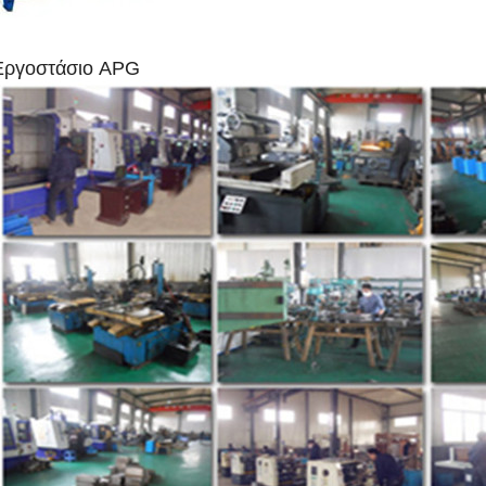
Εργοστάσιο APG