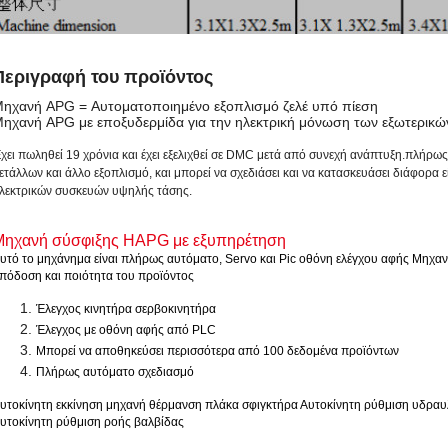
Περιγραφή του προϊόντος
ηχανή APG = Αυτοματοποιημένο εξοπλισμό ζελέ υπό πίεση
ηχανή APG με εποξυδερμίδα για την ηλεκτρική μόνωση των εξωτερικώ
χει πωληθεί 19 χρόνια και έχει εξελιχθεί σε DMC μετά από συνεχή ανάπτυξη.πλήρ
ετάλλων και άλλο εξοπλισμό, και μπορεί να σχεδιάσει και να κατασκευάσει διάφορα
λεκτρικών συσκευών υψηλής τάσης.
Μηχανή σύσφιξης HAPG με εξυπηρέτηση
υτό το μηχάνημα είναι πλήρως αυτόματο, Servo και Pic οθόνη ελέγχου αφής Μηχαν
πόδοση και ποιότητα του προϊόντος
Έλεγχος κινητήρα σερβοκινητήρα
Έλεγχος με οθόνη αφής από PLC
Μπορεί να αποθηκεύσει περισσότερα από 100 δεδομένα προϊόντων
Πλήρως αυτόματο σχεδιασμό
υτοκίνητη εκκίνηση μηχανή θέρμανση πλάκα σφιγκτήρα Αυτοκίνητη ρύθμιση υδραυ
υτοκίνητη ρύθμιση ροής βαλβίδας