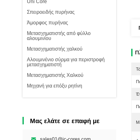
Uni Core
Σπειροειδής πυρήνας
Άμορφος πυρήνας
Μετασχηματιστής από φύλλο
αλουμινίου
Μετασχηματιστής χαλκού
Π
Αλουμινένιο σύρμα για περιστροφή
μετασχηματιστή
Τ
Μετασχηματιστής Χαλκού
Π
Μηχανή για επόξυ ρητίνη
Έ
Π
Μας ελάτε σε επαφή με
Μ
sales01@jc-cores.com