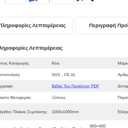
Πληροφορίες Λεπτομέρειας
Περιγραφή Προ
ληροφορίες Λεπτομέρειας
όπος Καταγωγής
Κίνα
Μάρκ
ιστοποίηση
SGS，CE,UL
Αριθ
γγραφο
Βιβλίο Του Προϊόντος PDF
Δύνα
ακέτο Μεταφοράς:
Ξύλινος
Παραγ
έγεθος Πλάκας Συμπίεσης:
1000x1000mm
Ελάχι
900×400 