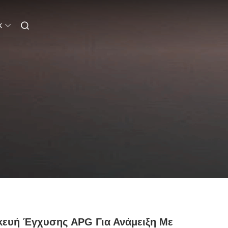
k
ευή Έγχυσης APG Για Ανάμειξη Με