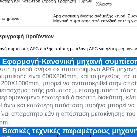
νώτερη Και Κατώτερη Στροφή Τραβήχτη Πυρήνα:
Χιλιοστά
Apg συσκευή ένεσης ανάμειξης κενού
, 
Συσκ
πισημαίνω:
Μηχανή συμπίεσης από επωξική ρητίνη για
εριγραφή Προϊόντων
ανή συμπίεσης APG διπλής στάσης με πλάνη APG για ηλεκτρική μόνω
· Εφαρμογή-Κανονική μηχανή συμπίεσ
Αυτή η σειρά ανήκει σε τυποποιημένο APG μηχανή
συμπίεσης είναι 600X800mm, και το μέγεθος της π
1200X1000mm, μπορεί να ανταποκριθεί στην απα
μετασχηματιστής ρεύματος, μετασχηματιστή τάσης
αεριομονωμένο εσωτερικό διακόπτη διακόπτη, κλπ
Η άνω και κατώτερη απόσταση πυρήνα μπορεί να 
είναι απαραίτητο εάν η απόσταση μετακίνησης το
mm.
· Βασικές τεχνικές παραμέτρους μηχανή