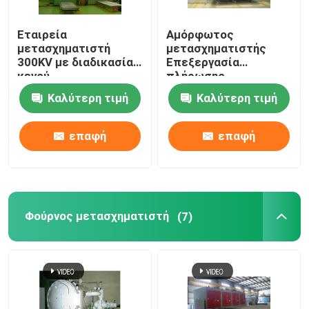
Μετασχηματιστής Χαλκού
Εταιρεία
Αμόρφωτος
μετασχηματιστή
μετασχηματιστής
300KV με διαδικασία
Επεξεργασία
Μηχανή για επόξυ ρητίνη
κενού
πλήρωσης
πετρελαίου
Καλύτερη τιμή
Καλύτερη τιμή
Προκαταρκτική
ηλεκτρική δοκιμή
Σκούπιση υπό κενό
επαφή
επαφή
Φούρνος μετασχηματιστή
(7)