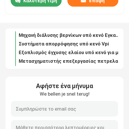
Καλύτερη τιμή
επαφή
Μηχανή διάλυσης βερνίκων υπό κενό Εγκατάσταση ξήρανσης για μηχανή χύτευσης ρητίνης υπό κενό κλάσης H
Συστήματα απορρόφησης υπό κενό Vpi
Γύρος εργοστασίων
Εξοπλισμός έγχυσης ελαίου υπό κενό για μετασχηματιστές αμορφών κράματος υψηλής τάσης
Μετασχηματιστής επεξεργασίας πετρελαίου Πλατφόρμα έγχυσης πετρελαίου υπό κενό αυτόματη
Ποιοτικός έλεγχος
CT PT Ενέχυση μετασχηματιστή εξοπλισμού επεξεργασίας πετρελαίου
300KV μετασχηματιστή εξοπλισμός επεξεργασίας πετρελαίου σύστημα παραγωγής ηλεκτρικής ένεσης
επαφή
Εποξυδερκτικό σκληροποιητή υπογάθμιου χύτευσης Συστήματα συνδυασμού
Εξοπλισμός χύτευσης με κενό Στατική ανάμειξη για αντιδραστήρες μετασχηματιστών ξηρού τύπου 10-110KV
Αυτοματοποιημένο εξοπλισμό χύτευσης εποξυγόνου ρητίνης υπό κενό για μονωτές MV CTPT 10-110KV
Ζητήστε ένα απόσπασμα
10-110KV στερεομόνωση για τον κενό χύτευση εξοπλισμού στατική ανάμειξη
Αφήστε ένα μήνυμα
Αυτοματοποιημένη διαδικασία κατάψυξης υπό πίεση AGP Εξοπλισμός ανάμειξης και δοσοποίησης υπό κενό
άνεμος μηχανή μετασχηματιστών
We bellen je snel terug!
Μηχανή APG για 10-110KV ενσωματωμένους πόλους μονωτές μετασχηματιστές συσκευή ένεσης ανάμειξης κενού
Μηχανή χύτευσης στερεών ρητινών με κενό Στατική ανάμειξη 10-1100KV HV
εξοπλισμός επεξεργασίας πετρελαίου μετασχηματι
Μετασχηματιστή εξοπλισμός χύτευσης υπό κενό ατμοσφαιρική πίεση Ηλεκτρική μόνωση
ΚΑΒΙ Τυποποιητής εξοπλισμός στεγνώσεως με κενό 10 ∙ 110KV 100000K 110-500KV
Φούρνος μετασχηματιστή