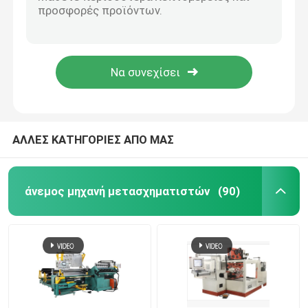
Εξοπλισμός χύτευσης υπό κενή πίεση Μηχανή χύτευσης ρητίνης υπό κενή πίεση
Μηχανή χύτευσης ρητίνης κενού για στεγνό μετασχηματιστή για καουτσούκ σιλικόνης 10-110KV 100000KV 110-500KV
Φούρνος ξήρανσης μετασχηματιστή
Μηχανή χύτευσης ρητίνης κενού για μετασχηματιστή CT PT
100-1000kg/h Μηχανή χύτευσης ρητίνης υπό κενό Φούρνο για μετασχηματιστή πετρελαίου 300KV
Μηχανή χύτευσης ρητίνης υπό κενό
ΚΜ Εξοπλισμός στεγνώσεως φάσης πετρελαίου και φυσικού αερίου από άνθρακα Εξοπλισμός διάλυσης με κενό
Συσκευή έγχυσης ανάμιξης κενού
ΑΛΛΕΣ ΚΑΤΗΓΟΡΙΕΣ ΑΠΟ ΜΑΣ
Φούρνος ανάψυξης υπό κενό
άνεμος μηχανή μετασχηματιστών
(90)
Σκηνοθεσία με κενό
Κέντρο τραύματος μετασχηματιστή
ΚΡΟ ΚΡΝΟ