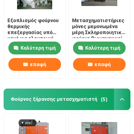
Εξοπλισμός φούρνου
Μετασχηματιστήριες
θερμικής
μόνες μεμονωμένα
επεξεργασίας υπό
μέρη Σκληροποιητικό
κενό για ηλεκτρική
φούρνο Βιομηχανικοί
μόνωση
φούρνοι στεγνώσεως
Καλύτερη τιμή
Καλύτερη τιμή
επαφή
επαφή
Φούρνος ξήρανσης μετασχηματιστή
(5)