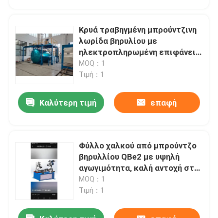
Κρυά τραβηγμένη μπρούντζινη
λωρίδα βηρυλίου με
ηλεκτροπληρωμένη επιφάνεια
και υψηλή αντοχή για
MOQ：1
εφαρμογές μετασχηματιστή
Τιμή：1
Καλύτερη τιμή
επαφή
Φύλλο χαλκού από μπρούντζο
Αρχική Σελίδα
βηρυλλίου QBe2 με υψηλή
αγωγιμότητα, καλή αντοχή στην
τριβή και αντοχή στη διάβρωση
MOQ：1
Προϊόντα
για μετασχηματιστές
Τιμή：1
Σχετικά με εμάς