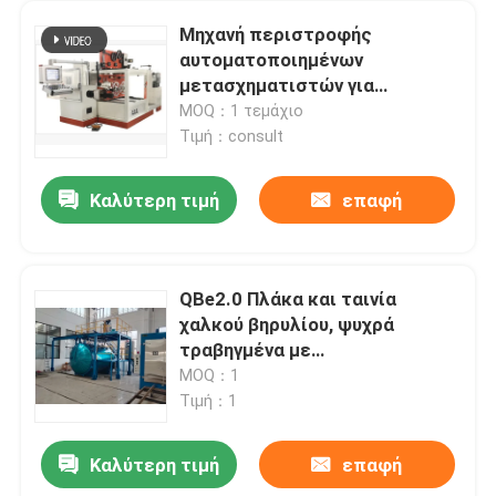
Μηχανή περιστροφής
αυτοματοποιημένων
μετασχηματιστών για
αμορφούς τύπους 630KV
MOQ：1 τεμάχιο
μετασχηματιστή πετρελαίου
Τιμή：consult
Καλύτερη τιμή
επαφή
QBe2.0 Πλάκα και ταινία
χαλκού βηρυλίου, ψυχρά
τραβηγμένα με
ηλεκτροπληρωμένη επιφάνεια
MOQ：1
για εφαρμογές
Τιμή：1
μετασχηματιστών
Καλύτερη τιμή
επαφή