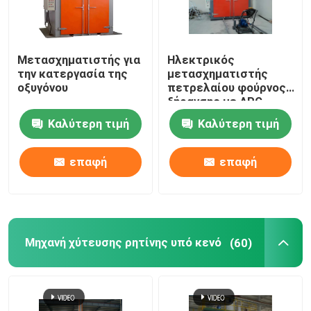
Μετασχηματιστής για
Ηλεκτρικός
την κατεργασία της
μετασχηματιστής
οξυγόνου
πετρελαίου φούρνος
ξήρανσης με APG
Vakuum Casting
Καλύτερη τιμή
Καλύτερη τιμή
Machine
επαφή
επαφή
Μηχανή χύτευσης ρητίνης υπό κενό
(60)