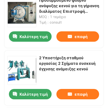
Προσαρμοσμένο φούρνο
ανάψυξης κενού για τη γήρανση
διαλύματος Επιστροφή
χειρισμός μαγνητικών υλικών
MOQ：1 τεμάχιο
Τιμή：consult
Καλύτερη τιμή
επαφή
2 Υποστήριξη σταθμού
εργασίας 2 Σχήματα συσκευή
έγχυσης ανάμειξης κενού
Καλύτερη τιμή
επαφή