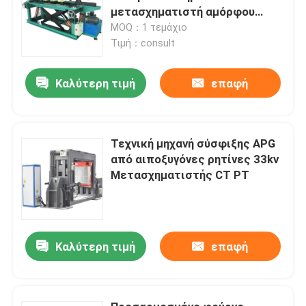
μετασχηματιστή αμόρφου
κράματος
MOQ：1 τεμάχιο
Τιμή：consult
Καλύτερη τιμή
επαφή
Τεχνική μηχανή σύσφιξης APG
από αιποξυγόνες ρητίνες 33kv
Μετασχηματιστής CT PT
Καλύτερη τιμή
επαφή