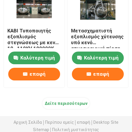
ΚΑΒΙ Τυποποιητής
Μετασχηματιστή
εξοπλισμός
εξοπλισμός χύτευσης
στεγνώσεως με κενό
υπό κενό
10 ∙ 110KV 100000K
ατμοσφαιρική πίεση
110-500KV
Ηλεκτρική μόνωση
Καλύτερη τιμή
Καλύτερη τιμή
επαφή
επαφή
Δείτε περισσότερων
Αρχική Σελίδα
Περίπου εμείς
επαφή
Desktop Site
Sitemap
Πολιτική μυστικότητας