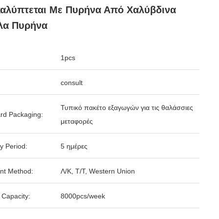
αλύπτεται Με Πυρήνα Από Χαλύβδινα
λα Πυρήνα
1pcs
consult
Τυπικό πακέτο εξαγωγών για τις θαλάσσιες
rd Packaging:
μεταφορές
y Period:
5 ημέρες
nt Method:
Λ/Κ, Τ/Τ, Western Union
 Capacity:
8000pcs/week