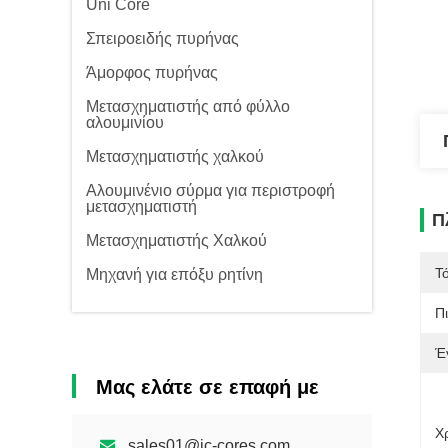
Uni Core
Σπειροειδής πυρήνας
Άμορφος πυρήνας
Μετασχηματιστής από φύλλο
αλουμινίου
Μετασχηματιστής χαλκού
Αλουμινένιο σύρμα για περιστροφή
μετασχηματιστή
Π
Μετασχηματιστής Χαλκού
Τ
Μηχανή για επόξυ ρητίνη
Π
Έ
Μας ελάτε σε επαφή με
Χ
sales01@jc-cores.com