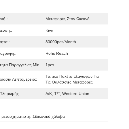
υή::
Μεταφορές Στον Ωκεανό
ευση::
Κίνα
τητα::
80000pcs/month
αγραφή::
Rohs Reach
ητα Παραγγελίας Min:
1pcs
Τυπικό Πακέτο Εξαγωγών Για 
υασία Λεπτομέρειες:
Τις Θαλάσσιες Μεταφορές
 Πληρωμής:
Λ/Κ, Τ/Τ, Western Union
 μετασχηματιστή
, 
Σίλικονικό χάλυβα