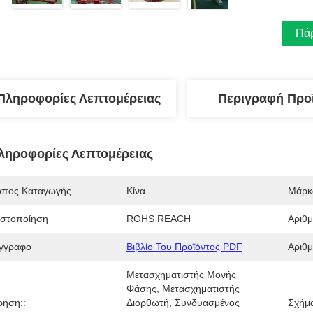
Πάρ
Πληροφορίες Λεπτομέρειας
Περιγραφή Προ
ληροφορίες Λεπτομέρειας
όπος Καταγωγής
Κίνα
Μάρκ
ιστοποίηση
ROHS REACH
Αριθ
γγραφο
Βιβλίο Του Προϊόντος PDF
Αριθμ
Μετασχηματιστής Μονής 
Φάσης, Μετασχηματιστής 
ρήση::
Διορθωτή, Συνδυασμένος 
Σχήμ