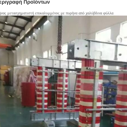
εριγραφή Προϊόντων
νας μετασχηματιστή επικαλυμμένος με πυρήνα από χαλύβδινα φύλλα