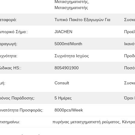
Μετασχηματιστής, 
Μετασχηματιστής
εταφορά:
Τυπικό Πακέτο Εξαγωγών Για
Συσκε
μπορικό Σήμα::
JIACHEN
Προέλ
αραγωγή:
5000mt/month
Ικανό
υχνότητα:
Συχνότητα Ισχύος
Προδι
ώδικας HS::
8054901900
Ποσότ
μή:
Consult
Συσκε
ρόνος Παράδοσης:
5 Ημέρες
Όροι
υνατότητα Προσφοράς:
8000pcs/week
πισημαίνω:
πυρήνας μετασχηματιστή ρεύματος
, 
Κέντρο