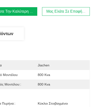
τε Την Καλύτερη Τιμή
Μας Ελάτε Σε Επαφή Με
ϊόντων
α
Jiachen
μό Μοντέλου
800 Kva
ός Μοντέλου::
800 Kva
α Πυρήνα::
Κύκλοι Στοιβαγμένοι