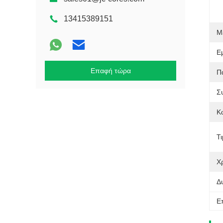
13415389151
Μ
Ε
Επαφή τώρα
Π
Σ
Κ
Τι
Χ
Δ
Ε