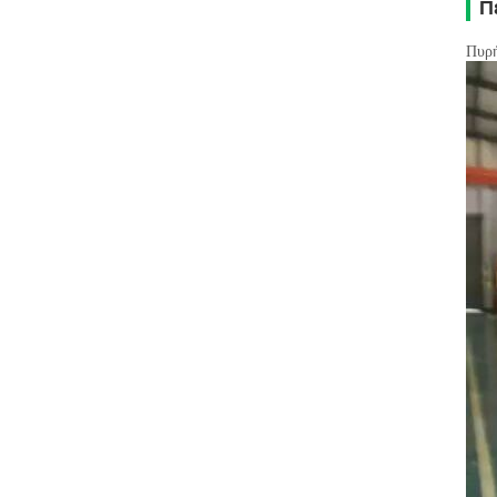
Π
Πυρή