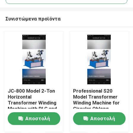
Συνιστώμενα προϊόντα
JC-800 Model 2-Ton
Professional S20
Αρχική Σελίδα
Horizontal
Model Transformer
Transformer Winding
Winding Machine for
Machine with PLC and
Circular Oblong
Προϊόντα
Servo Motor System
Elliptical Rectangular
Αποστολή
Αποστολή
and Double Head
Coils with Iron Core
Electric Magnetic
ερώτησης
ερώτησης
Σχετικά με εμάς
Powder Tension Pay-