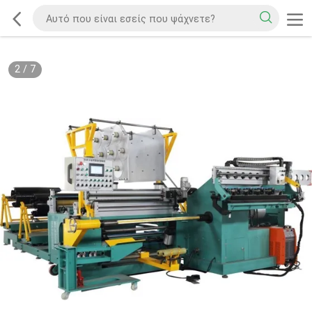
2
/
7