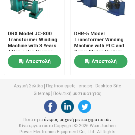
Φούρνος ξήρανσης μετασχηματιστή
DRX Model JC-800
DHR-5 Model
Μηχανή χύτευσης ρητίνης υπό κενό
Transformer Winding
Transformer Winding
Machine with 3 Years
Machine with PLC and
After-sales Service
Servo Motor System
Συσκευή έγχυσης ανάμιξης κενού
and Outer Diameter <
for 50KVA-630KVA
Αποστολή
Αποστολή
600mm
Amorphous Triangular
Core
Φούρνος ανάψυξης υπό κενό
ερώτησης
ερώτησης
Αρχική Σελίδα
Περίπου εμείς
επαφή
Desktop Site
Σκηνοθεσία με κενό
Sitemap
Πολιτική μυστικότητας
Κέντρο τραύματος μετασχηματιστή
Ποιότητα
άνεμος μηχανή μετασχηματιστών
Κίνα εργοστάσιο.Copyright © 2026 Wuxi Jiachen
ΚΡΟ ΚΡΝΟ
Power Electronics Equipment Co., Ltd.. All Rights