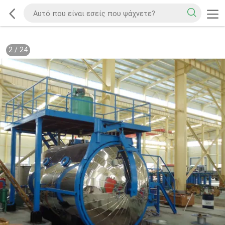
2
/
24