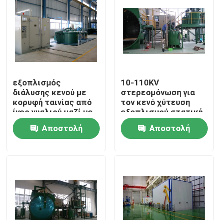
Γύρος εργοστασίων
Ποιοτικός έλεγχος
εξοπλισμός
10-110KV
επαφή
διάλυσης κενού με
στερεομόνωση για
κορυφή ταινίας από
τον κενό χύτευση
ίνες γυαλιού μαζί με
εξοπλισμού στατική
Ζητήστε ένα απόσπασμα
καλώδια
ανάμειξη
Αποστολή
Αποστολή
ερώτησης
ερώτησης
άνεμος μηχανή μετασχηματιστών
εξοπλισμός επεξεργασίας πετρελαίου μετασχηματι
Φούρνος μετασχηματιστή