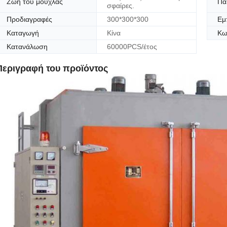
Ζωή του μούχλας
Πα
σφαίρες.
Προδιαγραφές
300*300*300
Εμ
Καταγωγή
Κίνα
Κω
Κατανάλωση
60000PCS/έτος
Περιγραφή του προϊόντος