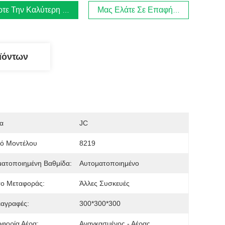
τε Την Καλύτερη Τιμή
Μας Ελάτε Σε Επαφή Με
ϊόντων
α
JC
μό Μοντέλου
8219
ατοποιημένη Βαθμίδα:
Αυτοματοποιημένο
το Μεταφοράς:
Άλλες Συσκευές
ιαγραφές:
300*300*300
φορία Αέρα:
Αναγκασμένος - Αέρας