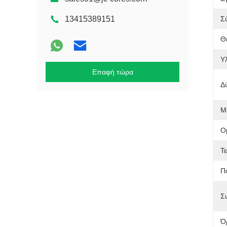
13415389151
Σ
Θε
Υλ
Επαφή τώρα
Δ
Μ
Ο
Τ
Π
Σ
Ό