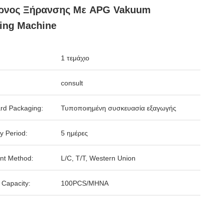
ρνος Ξήρανσης Με APG Vakuum
ing Machine
1 τεμάχιο
consult
rd Packaging:
Τυποποιημένη συσκευασία εξαγωγής
y Period:
5 ημέρες
nt Method:
L/C, T/T, Western Union
 Capacity:
100PCS/ΜΗΝΑ