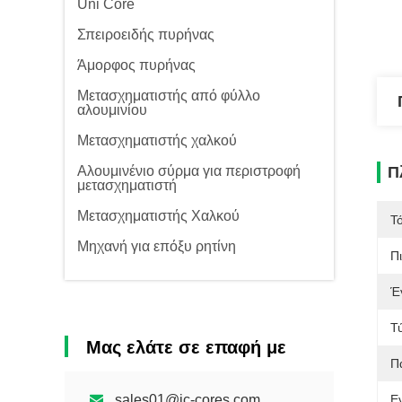
Uni Core
Σπειροειδής πυρήνας
Άμορφος πυρήνας
Μετασχηματιστής από φύλλο
αλουμινίου
Μετασχηματιστής χαλκού
Αλουμινένιο σύρμα για περιστροφή
Π
μετασχηματιστή
Μετασχηματιστής Χαλκού
Τ
Μηχανή για επόξυ ρητίνη
Π
Έ
Τ
Μας ελάτε σε επαφή με
Π
sales01@jc-cores.com
Ε