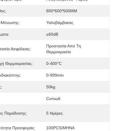
θος:
800*600*500MM
ό Μόνωσης:
Υαλοβάμβακας
ματα:
≤60dB
Προστασία Από Τη 
ασία Ασφάλειας:
Θερμοκρασία
χή Θερμοκρασίας:
0-400°C
οδιακόπτης:
0-999min
ς:
50kg
Consult
ος Παράδοσης:
5 Ημέρες
τότητα Προσφοράς:
100PCS/ΜΗΝΑ