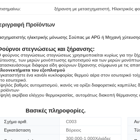
πισημαίνω:
ξήρανση με μετασχηματιστή
, 
Ηλεκτρικός φ
εριγραφή Προϊόντων
σχηματιστής ηλεκτρικής μόνωσης Σούπας με APG ή Μηχανή χύτευσης κ
Φούρνοι στεγνώσεως και ξήρανσης:
 φούρνος στεγνώσεως στεγνώσεως χρησιμοποιείται κυρίως για την ξ
ύτευσης, των μερών μονόπτωσης εμποτισμού και των μερών μονόπτω
ατασκευάσουμε διάφορα είδη φούρνων ξήρανσης σύμφωνα με τις απαι
λεονεκτήματα του εξοπλισμού
γκαταστήστε ένα κανάλι κυκλοφορίας θερμού αέρα στον εσωτερικό τοί
το εσωτερικό.
ψηλός βαθμός αυτοματισμού, ικανός να ορίζει διαφορετικές καμπύλες 
ροϊόντων·
ψηλή ακρίβεια ελέγχου θερμοκρασίας, αυτομάτως διακοπή θέρμανσης ό
Βασικές πληροφορίες.
Σχήμα αριθ.
C003
Αυ
Εγκατάσταση
Βόρειος
Τύ
300,000-1,000Χιλιάδες