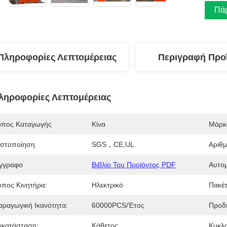
Πάρ
Πληροφορίες Λεπτομέρειας
Περιγραφή Προ
ληροφορίες Λεπτομέρειας
όπος Καταγωγής
Κίνα
Μάρκ
ιστοποίηση
SGS，CE,UL
Αριθ
γγραφο
Βιβλίο Του Προϊόντος PDF
Αυτομ
ύπος Κινητήρα:
Ηλεκτρικό
Πακέ
αραγωγική Ικανότητα:
60000PCS/έτος
Προδ
γκατάσταση:
Κάθετος
Κυκλο