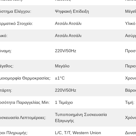
ύστημα Ελέγχου:
Ψηφιακή Επίδειξη
Μέγε
ρματικό Στοιχείο:
Ατσάλι Ατσάλι
Υλικ
ικό:
Ατσάλι Ατσάλι
Ασύρ
ύναμη:
220V/50Hz
Προστ
έγεθος:
Μεγάλο
Περιο
μοιομορφία Θερμοκρασίας:
±1°C
Χρον
ετάρτη:
220V/50Hz
Βάρο
οσότητα Παραγγελίας Min:
1 Τεμάχιο
Τιμή:
Τυποποιημένη Συσκευασία 
υσκευασία Λεπτομέρειες:
Χρόν
Εξαγωγής
ροι Πληρωμής:
L/C, T/T, Western Union
Δυνα