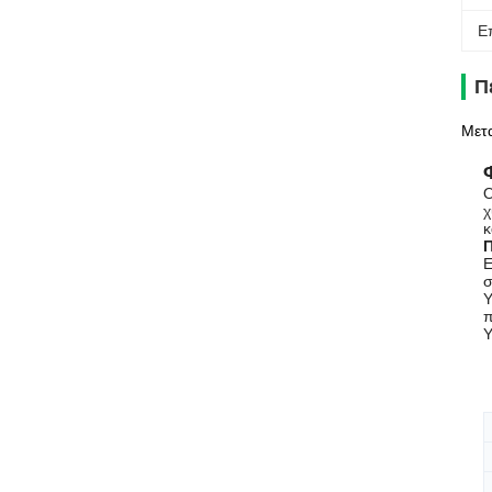
Ε
Π
Μετα
Ο
χ
κ
Π
Ε
σ
Υ
π
Υ