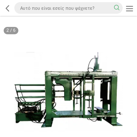
2
/
6