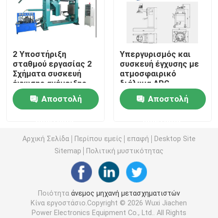
Φούρνος ξήρανσης μετασχηματιστή
2 Υποστήριξη
Υπεργυρισμός και
Μηχανή χύτευσης ρητίνης υπό κενό
σταθμού εργασίας 2
συσκευή έγχυσης με
Σχήματα συσκευή
ατμοσφαιρικό
έγχυσης ανάμειξης
διάλυμα APG
Συσκευή έγχυσης ανάμιξης κενού
κενού
Αποστολή
Αποστολή
Φούρνος ανάψυξης υπό κενό
ερώτησης
ερώτησης
Αρχική Σελίδα
Περίπου εμείς
επαφή
Desktop Site
Σκηνοθεσία με κενό
Sitemap
Πολιτική μυστικότητας
Κέντρο τραύματος μετασχηματιστή
Ποιότητα
άνεμος μηχανή μετασχηματιστών
Κίνα εργοστάσιο.Copyright © 2026 Wuxi Jiachen
ΚΡΟ ΚΡΝΟ
Power Electronics Equipment Co., Ltd.. All Rights