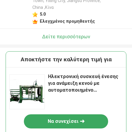
Town, Yixing City, Jiangsu Province,
China ,Κίνα
5.0
Ελεγχμένος προμηθευτής
Δείτε περισσότερων
Αποκτήστε την καλύτερη τιμή για
Ηλεκτρονική συσκευή ένεσης
για ανάμειξη κενού με
αυτοματοποιημένο
μετασχηματιστή πίεσης με
επωξιοξείδιο ρητίνης
Να συνεχίσει