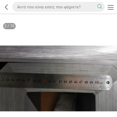
2
/
10