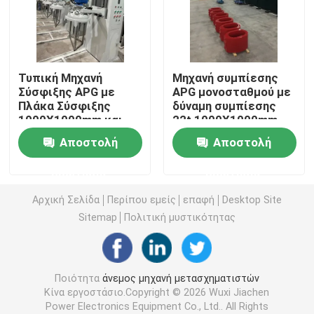
Φούρνος ξήρανσης μετασχηματιστή
Τυπική Μηχανή
Μηχανή συμπίεσης
Μηχανή χύτευσης ρητίνης υπό κενό
Σύσφιξης APG με
APG μονοσταθμού με
Πλάκα Σύσφιξης
δύναμη συμπίεσης
1000X1000mm και
22t 1000X1000mm
Συσκευή έγχυσης ανάμιξης κενού
Δύναμη Σύσφιξης 22t
πλάκα και
Αποστολή
Αποστολή
για Καλούπια CT PT
250X1650mm
Μετασχηματιστών
εγκεφαλικό
Φούρνος ανάψυξης υπό κενό
ερώτησης
ερώτησης
12kv/24kv
επεισόδιο για
επεξεργασία
Αρχική Σελίδα
Περίπου εμείς
επαφή
Desktop Site
ηποξυγόνου ρητίνης
Σκηνοθεσία με κενό
Sitemap
Πολιτική μυστικότητας
Κέντρο τραύματος μετασχηματιστή
Ποιότητα
άνεμος μηχανή μετασχηματιστών
Κίνα εργοστάσιο.Copyright © 2026 Wuxi Jiachen
ΚΡΟ ΚΡΝΟ
Power Electronics Equipment Co., Ltd.. All Rights