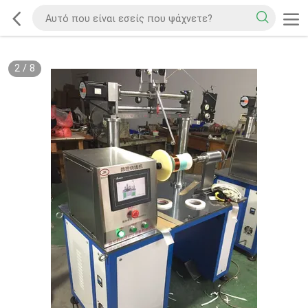
2
/
8