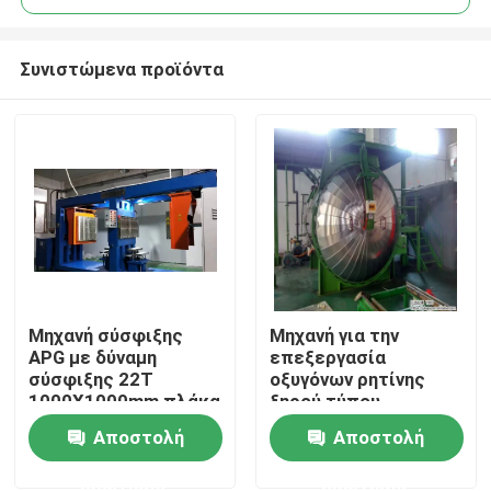
Συνιστώμενα προϊόντα
Μηχανή σύσφιξης
Μηχανή για την
Αρχική Σελίδα
APG με δύναμη
επεξεργασία
σύσφιξης 22T
οξυγόνων ρητίνης
1000X1000mm πλάκα
ξηρού τύπου
Προϊόντα
και ισχύ θέρμανσης
Αποστολή
Αποστολή
36KW για
επεξεργασία
ερώτησης
ερώτησης
Σχετικά με εμάς
εποξυγόνου ρητίνης