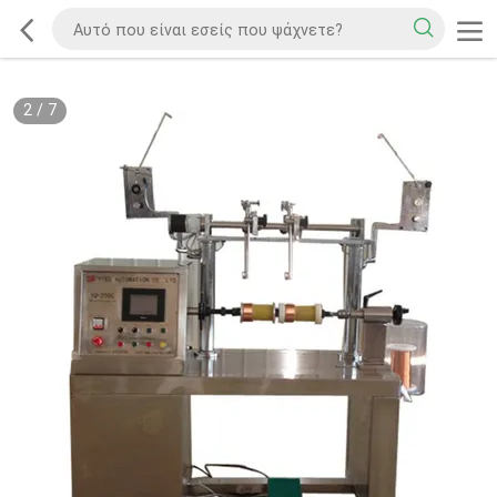
2
/
7