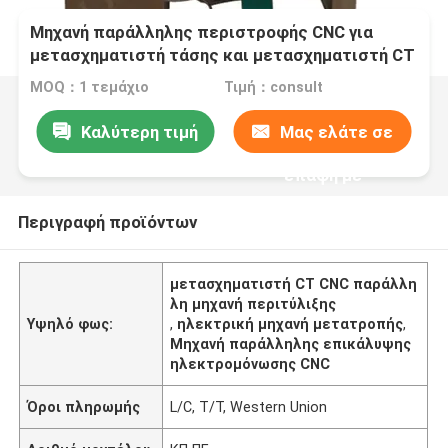
Μηχανή παράλληλης περιστροφής CNC για
μετασχηματιστή τάσης και μετασχηματιστή CT
για ηλεκτρική μόνωση
MOQ：1 τεμάχιο
Τιμή：consult
Καλύτερη τιμή
Μας ελάτε σε
επαφή με
Περιγραφή προϊόντων
μετασχηματιστή CT CNC παράλλη
λη μηχανή περιτύλιξης
Υψηλό φως:
,
ηλεκτρική μηχανή μετατροπής
,
Μηχανή παράλληλης επικάλυψης
ηλεκτρομόνωσης CNC
Όροι πληρωμής
L/C, T/T, Western Union