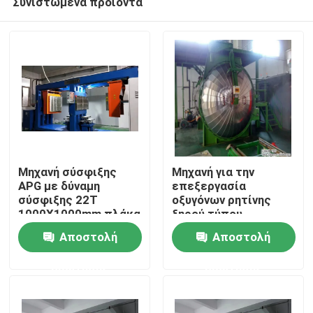
Συνιστώμενα προϊόντα
Μηχανή σύσφιξης
Μηχανή για την
APG με δύναμη
επεξεργασία
σύσφιξης 22T
οξυγόνων ρητίνης
1000X1000mm πλάκα
ξηρού τύπου
Αρχική Σελίδα
και ισχύ θέρμανσης
Αποστολή
Αποστολή
36KW για
επεξεργασία
Προϊόντα
ερώτησης
ερώτησης
εποξυγόνου ρητίνης
Σχετικά με εμάς