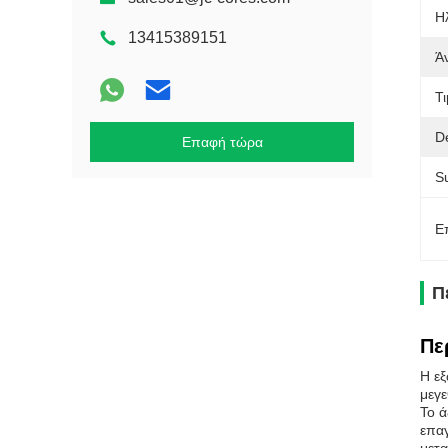
Η
13415389151
Ά
Τι
De
Επαφή τώρα
Su
Ε
Π
Πε
Η εξ
μεγε
Το ά
επαγ