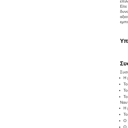
επιλ
Είτε
δυνα
αξιο
εμπο
Υπ
Συ
Συσκ
Η 
Το
Το
Το
Ναυτ
Η 
Το
Ο 
Ο 