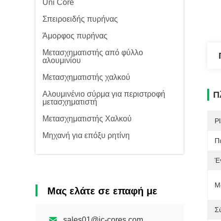
Uni Core
Σπειροειδής πυρήνας
Άμορφος πυρήνας
Μετασχηματιστής από φύλλο
αλουμινίου
Μετασχηματιστής χαλκού
Αλουμινένιο σύρμα για περιστροφή
Π
μετασχηματιστή
Μετασχηματιστής Χαλκού
Pl
Μηχανή για επόξυ ρητίνη
Π
Έ
Μ
Μας ελάτε σε επαφή με
Σ
sales01@jc-cores.com