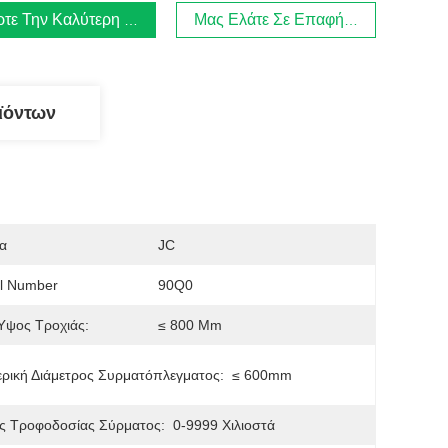
τε Την Καλύτερη Τιμή
Μας Ελάτε Σε Επαφή Με
ϊόντων
α
JC
l Number
90Q0
Ύψος Τροχιάς:
≤ 800 Mm
ρική Διάμετρος Συρματόπλεγματος:
≤ 600mm
ς Τροφοδοσίας Σύρματος:
0-9999 Χιλιοστά