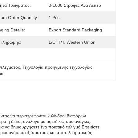
ητα Τυλίγματος:
0-1000 Στροφές Ανά Λεπτό
um Order Quantity:
1 Pcs
ging Details:
Export Standard Packaging
 Πληρωμής:
L/C, T/T, Western Union
όπλεγματος
, 
Τεχνολογία προηγμένης τεχνολογίας
, 
ου
οντας να περιστρέφονται κυλίνδροι διαφόρων
ά ή δεξιά, ανάλογα με τις ειδικές σας ανάγκες.
 να δημιουργήσετε ένα ποιοτικό τυλιγμό.Είτε είστε
δημιουργήσετε αξιόπιστους και αποτελεσματικούς