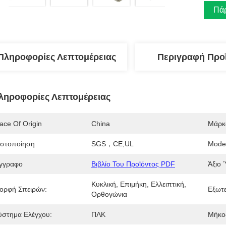
Πάρ
Πληροφορίες Λεπτομέρειας
Περιγραφή Προ
ληροφορίες Λεπτομέρειας
ace Of Origin
China
Μάρκ
ιστοποίηση
SGS，CE,UL
Mode
γγραφο
Βιβλίο Του Προϊόντος PDF
Άξιο 
Κυκλική, Επιμήκη, Ελλειπτική, 
ορφή Σπειρών:
Εξωτε
Ορθογώνια
ύστημα Ελέγχου:
ΠΛΚ
Μήκο