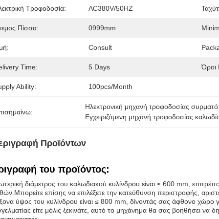
λεκτρική Τροφοδοσία:
AC380V/50HZ
Ταχύτ
νεμος Πίσσα:
0999mm
Minim
μή:
Consult
Packa
livery Time:
5 Days
Όροι
pply Ability:
100pcs/month
Ηλεκτρονική μηχανή τροφοδοσίας συρματ
πισημαίνω:
Εγχειριζόμενη μηχανή τροφοδοσίας καλωδί
εριγραφή Προϊόντων
ριγραφή του προϊόντος:
ωτερική διάμετρος του καλωδιακού κυλίνδρου είναι ≤ 600 mm, επιτρέπ
θών.Μπορείτε επίσης να επιλέξετε την κατεύθυνση περιστροφής, αριστερ
ξονα ύψος του κυλίνδρου είναι ≤ 800 mm, δίνοντάς σας άφθονο χώρο για
γελματίας είτε μόλις ξεκινάτε, αυτό το μηχάνημα θα σας βοηθήσει να 