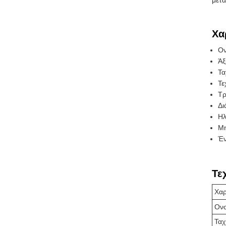
μετα
Χα
Ον
Άξ
Τα
Τε
Τρ
Δι
Ηλ
Μη
Έν
Τε
Χαρ
Ονο
Ταχ