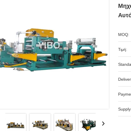
Μηχα
Αυτ
MOQ:
Τιμή:
Standa
Deliver
Payme
Supply