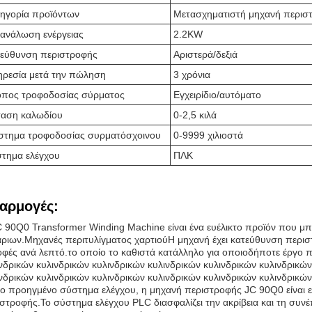
ηγορία προϊόντων
Μετασχηματιστή μηχανή περισ
ανάλωση ενέργειας
2.2KW
εύθυνση περιστροφής
Αριστερά/δεξιά
ρεσία μετά την πώληση
3 χρόνια
πος τροφοδοσίας σύρματος
Εγχειρίδιο/αυτόματο
αση καλωδίου
0-2,5 κιλά
στημα τροφοδοσίας συρματόσχοινου
0-9999 χιλιοστά
τημα ελέγχου
ΠΛΚ
αρμογές:
 90Q0 Transformer Winding Machine είναι ένα ευέλικτο προϊόν που μπο
ριων.Μηχανές περιτυλίγματος χαρτιούΗ μηχανή έχει κατεύθυνση περισ
φές ανά λεπτό.το οποίο το καθιστά κατάλληλο για οποιοδήποτε έργο π
νδρικών κυλινδρικών κυλινδρικών κυλινδρικών κυλινδρικών κυλινδρικών
νδρικών κυλινδρικών κυλινδρικών κυλινδρικών κυλινδρικών κυλινδρικών
ο προηγμένο σύστημα ελέγχου, η μηχανή περιστροφής JC 90Q0 είναι ε
στροφής.Το σύστημα ελέγχου PLC διασφαλίζει την ακρίβεια και τη συνέπ