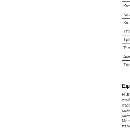
Κατ
Κατ
Κατ
Υπη
Τρό
Έντ
Διά
Σύσ
Εφ
Η JC
σενά
στρο
κυλι
κυλι
Με τ
περι