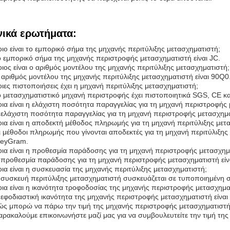
νικά ερωτήματα:
ιο είναι το εμπορικό σήμα της μηχανής περιτύλιξης μετασχηματιστή;
ο εμπορικό σήμα της μηχανής περιστροφής μετασχηματιστή είναι JC.
ιος είναι ο αριθμός μοντέλου της μηχανής περιτύλιξης μετασχηματιστή;
 αριθμός μοντέλου της μηχανής περιτύλιξης μετασχηματιστή είναι 90Q0
ιες πιστοποιήσεις έχει η μηχανή περιτύλιξης μετασχηματιστή;
ο μετασχηματιστικό μηχανή περιστροφής έχει πιστοποιητικά SGS, CE κα
ια είναι η ελάχιστη ποσότητα παραγγελίας για τη μηχανή περιστροφής
 ελάχιστη ποσότητα παραγγελίας για τη μηχανή περιστροφής μετασχηματ
ια είναι η αποδεκτή μέθοδος πληρωμής για τη μηχανή περιτύλιξης μετ
ι μέθοδοι πληρωμής που γίνονται αποδεκτές για τη μηχανή περιτύλιξης μ
eyGram.
ια είναι η προθεσμία παράδοσης για τη μηχανή περιστροφής μετασχημ
 προθεσμία παράδοσης για τη μηχανή περιστροφής μετασχηματιστή είνα
ια είναι η συσκευασία της μηχανής περιτύλιξης μετασχηματιστή;
 συσκευή περιτύλιξης μετασχηματιστή συσκευάζεται σε τυποποιημένη 
ια είναι η ικανότητα τροφοδοσίας της μηχανής περιστροφής μετασχημα
 εφοδιαστική ικανότητα της μηχανής περιστροφής μετασχηματιστή είναι
ώς μπορώ να πάρω την τιμή της μηχανής περιστροφής μετασχηματιστή
αρακαλούμε επικοινωνήστε μαζί μας για να συμβουλευτείτε την τιμή τη