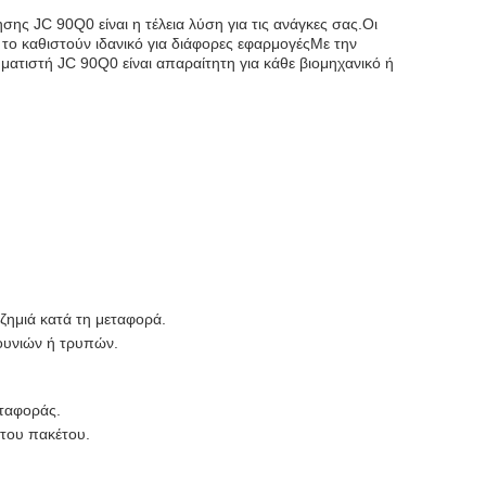
σης JC 90Q0 είναι η τέλεια λύση για τις ανάγκες σας.Οι
 το καθιστούν ιδανικό για διάφορες εφαρμογέςΜε την
ματιστή JC 90Q0 είναι απαραίτητη για κάθε βιομηχανικό ή
 ζημιά κατά τη μεταφορά.
ζουνιών ή τρυπών.
ταφοράς.
 του πακέτου.