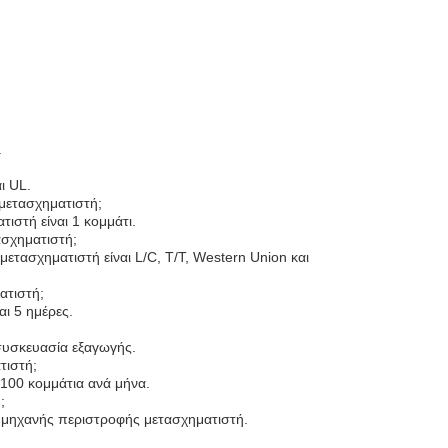
.
ι UL.
 μετασχηματιστή;
ιστή είναι 1 κομμάτι.
ασχηματιστή;
ετασχηματιστή είναι L/C, T/T, Western Union και
ατιστή;
ι 5 ημέρες.
συσκευασία εξαγωγής.
τιστή;
 100 κομμάτια ανά μήνα.
;
ς μηχανής περιστροφής μετασχηματιστή.