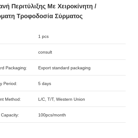
νή Περιτύλιξης Με Χειροκίνητη /
όματη Τροφοδοσία Σύρματος
1 pcs
consult
rd Packaging:
Export standard packaging
y Period:
5 days
nt Method:
L/C, T/T, Western Union
 Capacity:
100pcs/month