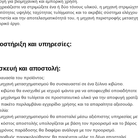
ογή για βιομηχανική και εμπορική χρήση.
 χρειάζεστε να στριμώξετε ένα ή δύο τόνους υλικού, η μηχανή στριμώχτη
τότητες υψηλής ταχύτητας τυλίγματος και το ακριβές σύστημα ελέγχου
πιστία και την αποτελεσματικότητά του, η μηχανή περιστροφής μετασχη
ρικό έργο.
οστήριξη και υπηρεσίες:
σκευή και αποστολή:
ευασία του προϊόντος:
μηχανή μετασχηματισμού θα συσκευαστεί σε ένα ξύλινο κιβώτιο.
 κιβώτιο θα ενισχυθεί με ισχυρό ιμάντα για να αποφευχθεί οποιαδήποτε
 μηχάνημα θα τυλίγεται σε προστατευτικό υλικό για την αποφυγή γρατ
 πακέτο περιλαμβάνει εγχειρίδιο χρήσης και τα απαραίτητα αξεσουάρ.
ιλία:
μηχανή μετασχηματισμού θα αποσταλεί μέσω αξιόπιστης υπηρεσίας με
 κόστος αποστολής υπολογίζεται με βάση τον προορισμό και το βάρος
χρόνος παράδοσης θα διαφέρει ανάλογα με τον προορισμό.
αριθμός παρακολούθησης θα παρέχεται μόλις το δέμα αποσταλεί.