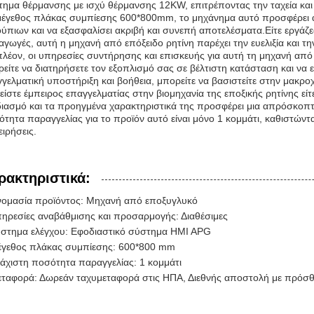
ημα θέρμανσης με ισχύ θέρμανσης 12KW, επιτρέποντας την ταχεία και
έγεθος πλάκας συμπίεσης 600*800mm, το μηχάνημα αυτό προσφέρει άφ
ύπιων και να εξασφαλίσει ακριβή και συνεπή αποτελέσματα.Είτε εργάζεσ
γωγές, αυτή η μηχανή από επόξειδο ρητίνη παρέχει την ευελιξία και τη
λέον, οι υπηρεσίες συντήρησης και επισκευής για αυτή τη μηχανή από ε
είτε να διατηρήσετε τον εξοπλισμό σας σε βέλτιστη κατάσταση και να 
γελματική υποστήριξη και βοήθεια, μπορείτε να βασιστείτε στην μακρ
 είστε έμπειρος επαγγελματίας στην βιομηχανία της εποξικής ρητίνης είτ
ιασμό και τα προηγμένα χαρακτηριστικά της προσφέρει μια απρόσκοπτ
τητα παραγγελίας για το προϊόν αυτό είναι μόνο 1 κομμάτι, καθιστώντ
ειρήσεις.
ρακτηριστικά:
ομασία προϊόντος: Μηχανή από εποξυγλυκό
ηρεσίες αναβάθμισης και προσαρμογής: Διαθέσιμες
στημα ελέγχου: Εφοδιαστικό σύστημα HMI APG
γεθος πλάκας συμπίεσης: 600*800 mm
άχιστη ποσότητα παραγγελίας: 1 κομμάτι
ταφορά: Δωρεάν ταχυμεταφορά στις ΗΠΑ, Διεθνής αποστολή με πρόσθ