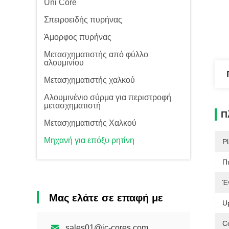
Uni Core
Σπειροειδής πυρήνας
Άμορφος πυρήνας
Μετασχηματιστής από φύλλο
αλουμινίου
Μετασχηματιστής χαλκού
Αλουμινένιο σύρμα για περιστροφή
μετασχηματιστή
Π
Μετασχηματιστής Χαλκού
Μηχανή για επόξυ ρητίνη
Pl
Π
Έ
Μας ελάτε σε επαφή με
U
C
sales01@jc-cores.com