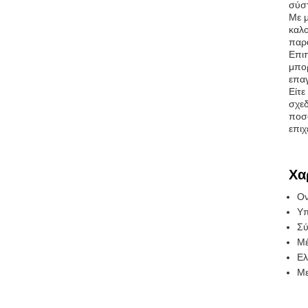
σύστ
Με μ
καλο
παρα
Επιπ
μπορ
επαγ
Είτε
σχεδ
ποσό
επιχ
Χα
Ον
Υπ
Σύ
Μέ
Ελ
Με