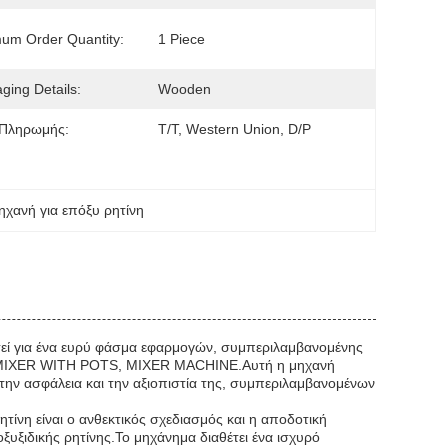
um Order Quantity:
1 Piece
ging Details:
Wooden
 Πληρωμής:
T/T, Western Union, D/P
ηχανή για επόξυ ρητίνη
αστεί για ένα ευρύ φάσμα εφαρμογών, συμπεριλαμβανομένης
T, MIXER WITH POTS, MIXER MACHINE.Αυτή η μηχανή
 την ασφάλεια και την αξιοπιστία της, συμπεριλαμβανομένων
τίνη είναι ο ανθεκτικός σχεδιασμός και η αποδοτική
ξυξιδικής ρητίνης.Το μηχάνημα διαθέτει ένα ισχυρό