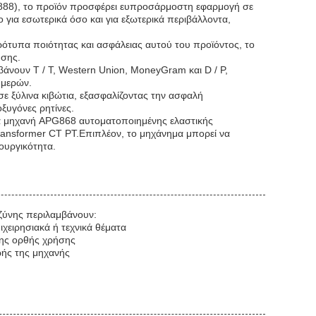
: 888), το προϊόν προσφέρει ευπροσάρμοστη εφαρμογή σε
 για εσωτερικά όσο και για εξωτερικά περιβάλλοντα,
ρότυπα ποιότητας και ασφάλειας αυτού του προϊόντος, το
υσης.
άνουν T / T, Western Union, MoneyGram και D / P,
ημερών.
σε ξύλινα κιβώτια, εξασφαλίζοντας την ασφαλή
υγόνες ρητίνες.
α μηχανή APG868 αυτοματοποιημένης ελαστικής
Transformer CT PT.Επιπλέον, το μηχάνημα μπορεί να
ουργικότητα.
υζύνης περιλαμβάνουν:
χειρησιακά ή τεχνικά θέματα
 της ορθής χρήσης
ωής της μηχανής