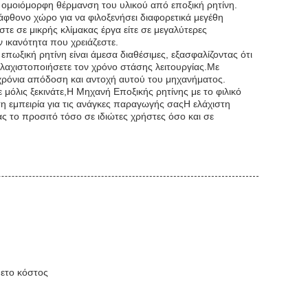
 ομοιόμορφη θέρμανση του υλικού από εποξική ρητίνη.
θονο χώρο για να φιλοξενήσει διαφορετικά μεγέθη
τε σε μικρής κλίμακας έργα είτε σε μεγαλύτερες
ν ικανότητα που χρειάζεστε.
πωξική ρητίνη είναι άμεσα διαθέσιμες, εξασφαλίζοντας ότι
ελαχιστοποιήσετε τον χρόνο στάσης λειτουργίας.Με
οχρόνια απόδοση και αντοχή αυτού του μηχανήματος.
ε μόλις ξεκινάτε,Η Μηχανή Εποξικής ρητίνης με το φιλικό
η εμπειρία για τις ανάγκες παραγωγής σαςΗ ελάχιστη
ας το προσιτό τόσο σε ιδιώτες χρήστες όσο και σε
ετο κόστος