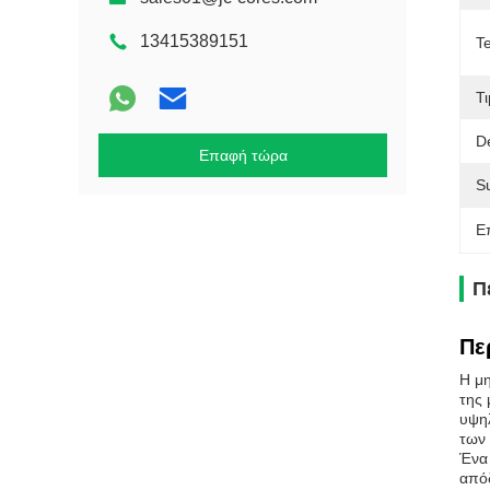
13415389151
Te
Τι
De
Επαφή τώρα
Su
Ε
Π
Πε
Η μη
της
υψηλ
των 
Ένα 
απόδ