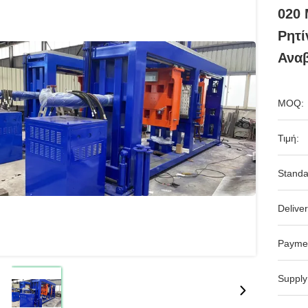
020
Ρητ
Ανα
MOQ:
Τιμή:
Standa
Deliver
Payme
Supply