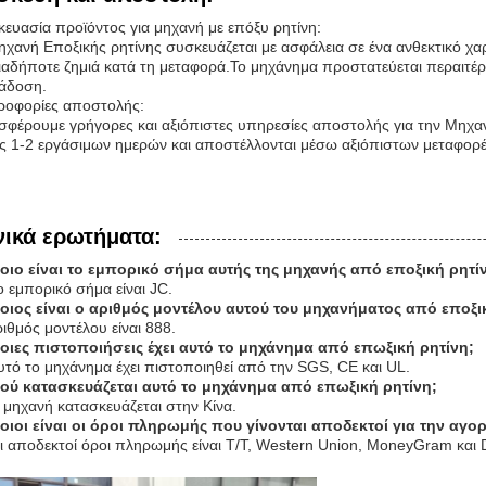
ευασία προϊόντος για μηχανή με επόξυ ρητίνη:
χανή Εποξικής ρητίνης συσκευάζεται με ασφάλεια σε ένα ανθεκτικό χ
αδήποτε ζημιά κατά τη μεταφορά.Το μηχάνημα προστατεύεται περαιτέρ
άδοση.
ροφορίες αποστολής:
φέρουμε γρήγορες και αξιόπιστες υπηρεσίες αποστολής για την Μηχα
ς 1-2 εργάσιμων ημερών και αποστέλλονται μέσω αξιόπιστων μεταφορέ
νικά ερωτήματα:
Ποιο είναι το εμπορικό σήμα αυτής της μηχανής από εποξική ρητί
ο εμπορικό σήμα είναι JC.
Ποιος είναι ο αριθμός μοντέλου αυτού του μηχανήματος από εποξι
ιθμός μοντέλου είναι 888.
Ποιες πιστοποιήσεις έχει αυτό το μηχάνημα από επωξική ρητίνη;
υτό το μηχάνημα έχει πιστοποιηθεί από την SGS, CE και UL.
Πού κατασκευάζεται αυτό το μηχάνημα από επωξική ρητίνη;
 μηχανή κατασκευάζεται στην Κίνα.
Ποιοι είναι οι όροι πληρωμής που γίνονται αποδεκτοί για την αγο
ι αποδεκτοί όροι πληρωμής είναι T/T, Western Union, MoneyGram και D