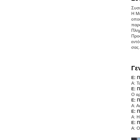
Συσκ
Η Μη
οποι
παρ
Πλη
Προσ
εντό
σας.
Γε
Ε: 
Α: Τ
Ε: 
Ο αρ
Ε: 
Α: Α
Ε: 
Α: Η
Ε: 
Α: Ο