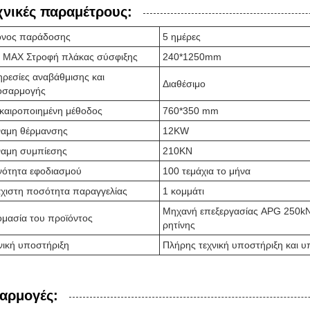
χνικές παραμέτρους:
όνος παράδοσης
5 ημέρες
 MAX Στροφή πλάκας σύσφιξης
240*1250mm
ρεσίες αναβάθμισης και
Διαθέσιμο
οσαρμογής
καιροποιημένη μέθοδος
760*350 mm
αμη θέρμανσης
12KW
αμη συμπίεσης
210KN
νότητα εφοδιασμού
100 τεμάχια το μήνα
χιστη ποσότητα παραγγελίας
1 κομμάτι
Μηχανή επεξεργασίας APG 250kN 
μασία του προϊόντος
ρητίνης
νική υποστήριξη
Πλήρης τεχνική υποστήριξη και υ
αρμογές: