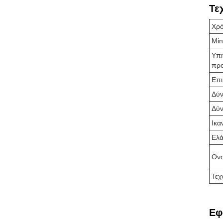
Τε
Χρ
Min
Υπη
πρ
Επι
Δύν
Δύν
Ικα
Ελά
Ονο
Τεχ
Εφ