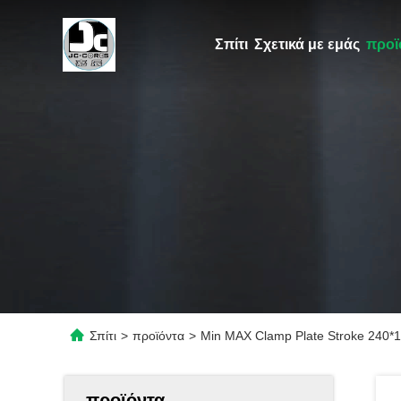
Σπίτι
Σχετικά με εμάς
προϊ
Σπίτι
>
προϊόντα
>
Min MAX Clamp Plate Stroke 240
προϊόντα