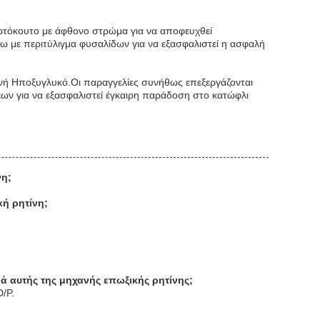
αρτόκουτο με άφθονο στρώμα για να αποφευχθεί
ω με περιτύλιγμα φυσαλίδων για να εξασφαλιστεί η ασφαλή
νή Ηποξυγλυκό.Οι παραγγελίες συνήθως επεξεργάζονται
ων για να εξασφαλιστεί έγκαιρη παράδοση στο κατώφλι
νη;
κή ρητίνη;
ρά αυτής της μηχανής επωξικής ρητίνης;
/P.