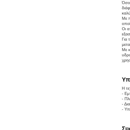
Όσον
διάφ
καλύ
Με π
οποί
Οι α
εξασ
Για 
μετα
Με 
υδρα
χρησ
Υπ
Η τε
- Εμ
- Πλ
- Δι
- Υπ
Συ