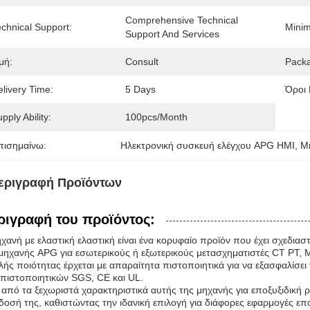
Comprehensive Technical 
chnical Support:
Minim
Support And Services
μή:
Consult
Packa
livery Time:
5 Days
Όροι
pply Ability:
100pcs/month
πισημαίνω:
Ηλεκτρονική συσκευή ελέγχου APG HMI
, 
Μ
εριγραφή Προϊόντων
ριγραφή του προϊόντος:
χανή με ελαστική ελαστική είναι ένα κορυφαίο προϊόν που έχει σχεδι
 μηχανής APG για εσωτερικούς ή εξωτερικούς μετασχηματιστές CT P
ής ποιότητας έρχεται με απαραίτητα πιστοποιητικά για να εξασφαλίσει
πιστοποιητικών SGS, CE και UL.
από τα ξεχωριστά χαρακτηριστικά αυτής της μηχανής για εποξυξιδική ρη
οσή της, καθιστώντας την ιδανική επιλογή για διάφορες εφαρμογές επο