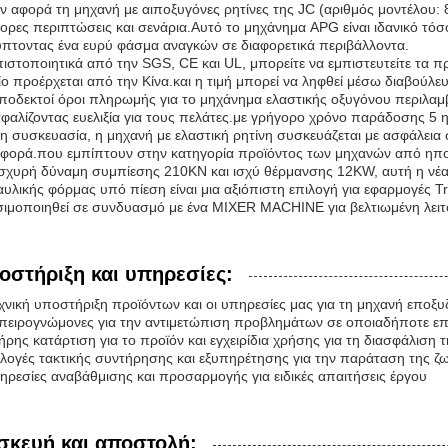
 αφορά τη μηχανή με αιποξυγόνες ρητίνες της JC (αριθμός μοντέλου
ορες περιπτώσεις και σενάρια.Αυτό το μηχάνημα APG είναι ιδανικό τόσο
πτοντας ένα ευρύ φάσμα αναγκών σε διαφορετικά περιβάλλοντα.
ιστοποιητικά από την SGS, CE και UL, μπορείτε να εμπιστευτείτε τα π
ο προέρχεται από την Κίνα.και η τιμή μπορεί να ληφθεί μέσω διαβούλε
ποδεκτοί όροι πληρωμής για το μηχάνημα ελαστικής οξυγόνου περιλαμβ
φαλίζοντας ευελιξία για τους πελάτες.με γρήγορο χρόνο παράδοσης 5 
τη συσκευασία, η μηχανή με ελαστική ρητίνη συσκευάζεται με ασφάλεια 
φορά.που εμπίπτουν στην κατηγορία προϊόντος των μηχανών από ηποξ
ισχυρή δύναμη συμπίεσης 210KN και ισχύ θέρμανσης 12KW, αυτή η νέ
υλικής φόρμας υπό πίεση είναι μια αξιόπιστη επιλογή για εφαρμογές 
ιμοποιηθεί σε συνδυασμό με ένα MIXER MACHINE για βελτιωμένη λειτ
οστήριξη και υπηρεσίες:
χνική υποστήριξη προϊόντων και οι υπηρεσίες μας για τη μηχανή εποξ
πειρογνώμονες για την αντιμετώπιση προβλημάτων σε οποιαδήποτε επι
ήρης κατάρτιση για το προϊόν και εγχειρίδια χρήσης για τη διασφάλιση
αλογές τακτικής συντήρησης και εξυπηρέτησης για την παράταση της ζ
ηρεσίες αναβάθμισης και προσαρμογής για ειδικές απαιτήσεις έργου
σκευή και αποστολή: