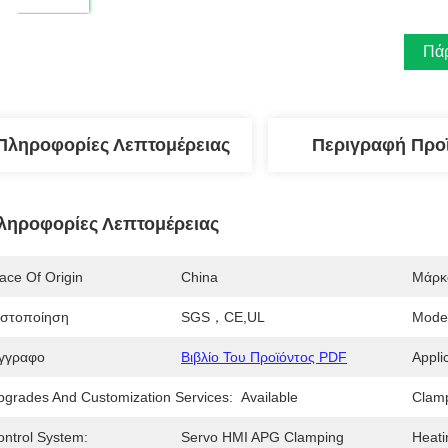
Πάρ
Πληροφορίες Λεπτομέρειας
Περιγραφή Προ
ληροφορίες Λεπτομέρειας
ace Of Origin
China
Μάρκ
ιστοποίηση
SGS，CE,UL
Mode
γγραφο
Βιβλίο Του Προϊόντος PDF
Appli
pgrades And Customization Services:
Available
Clamp
ontrol System:
Servo HMI APG Clamping
Heati