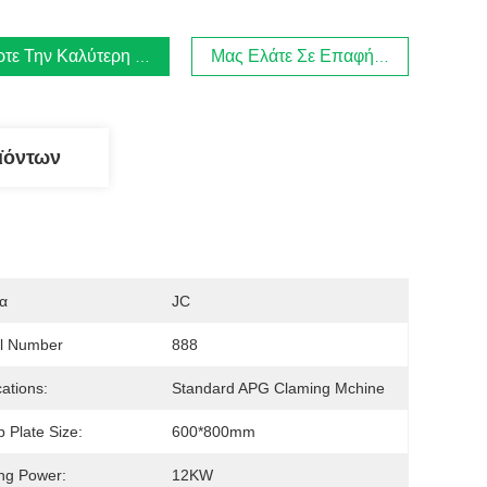
τε Την Καλύτερη Τιμή
Μας Ελάτε Σε Επαφή Με
ϊόντων
α
JC
l Number
888
cations:
Standard APG Claming Mchine
 Plate Size:
600*800mm
ng Power:
12KW