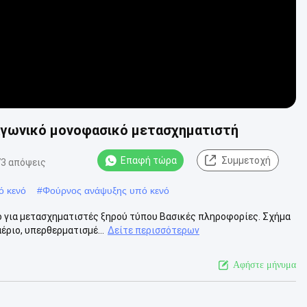
αγωνικό μονοφασικό μετασχηματιστή
Επαφή τώρα
Συμμετοχή
73 απόψεις
ό κενό
#
Φούρνος ανάψυξης υπό κενό
 για μετασχηματιστές ξηρού τύπου Βασικές πληροφορίες. Σχήμα
έριο, υπερθερματισμέ...
Δείτε περισσότερων
Αφήστε μήνυμα