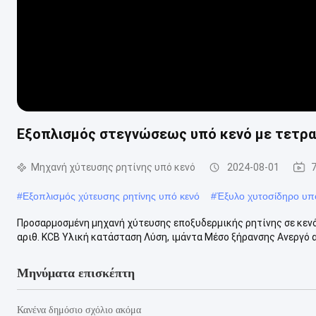
Εξοπλισμός στεγνώσεως υπό κενό με τετρ
Μηχανή χύτευσης ρητίνης υπό κενό
2024-08-01
#
Εξοπλισμός χύτευσης ρητίνης υπό κενό
#
Έξυλο χυτοσίδηρο υπ
Προσαρμοσμένη μηχανή χύτευσης εποξυδερμικής ρητίνης σε κενό
αριθ. KCB Υλική κατάσταση Λύση, ιμάντα Μέσο ξήρανσης Ανεργό α
Μηνύματα επισκέπτη
Κανένα δημόσιο σχόλιο ακόμα