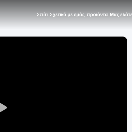
Σπίτι
Σχετικά με εμάς
προϊόντα
Μας ελάτ
Play
Video