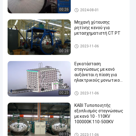
Μηχανή χύτευσης ρητίνης υ
00:26
2024-08-01
πό κενό
Μηχανή χύτευσης
ρητίνης κενού για
μετασχηματιστή CT PT
Μηχανή χύτευσης ρητίνης υ
2023-11-06
πό κενό
00:28
Εγκατάσταση
στεγνώσεως με κενό
αυξάνεται η πίεση για
ηλεκτρικούς μονωτικούς
μετασχηματιστές
Μηχανή χύτευσης ρητίνης υ
00:25
2023-11-06
πό κενό
ΚΑΒΙ Τυποποιητής
εξοπλισμός στεγνώσεως
με κενό 10 ∙ 110KV
100000K 110-500KV
Μηχανή χύτευσης ρητίνης υ
00:15
2023-11-06